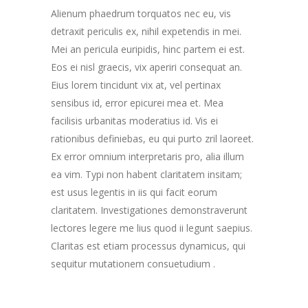
Alienum phaedrum torquatos nec eu, vis
detraxit periculis ex, nihil expetendis in mei.
Mei an pericula euripidis, hinc partem ei est.
Eos ei nisl graecis, vix aperiri consequat an.
Eius lorem tincidunt vix at, vel pertinax
sensibus id, error epicurei mea et. Mea
facilisis urbanitas moderatius id. Vis ei
rationibus definiebas, eu qui purto zril laoreet.
Ex error omnium interpretaris pro, alia illum
ea vim. Typi non habent claritatem insitam;
est usus legentis in iis qui facit eorum
claritatem. Investigationes demonstraverunt
lectores legere me lius quod ii legunt saepius.
Claritas est etiam processus dynamicus, qui
sequitur mutationem consuetudium .